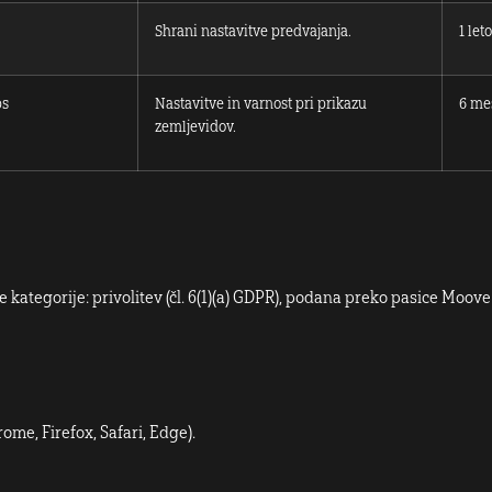
Shrani nastavitve predvajanja.
1 leto
ps
Nastavitve in varnost pri prikazu
6 me
zemljevidov.
e kategorije: privolitev (čl. 6(1)(a) GDPR), podana preko pasice Moove
me, Firefox, Safari, Edge).