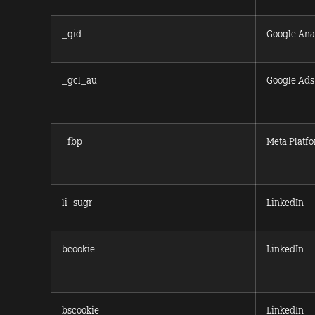
_gid
Google Anal
_gcl_au
Google Ads
_fbp
Meta Platf
li_sugr
LinkedIn
bcookie
LinkedIn
bscookie
LinkedIn