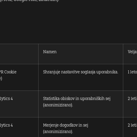
Namen
Velj
R Cookie
Shranjuje nastavitve soglasja uporabnika.
1 leto
e)
ytics 4
Statistika obiskov in uporabniških sej
2 leti
(anonimizirano).
ytics 4
Merjenje dogodkov in sej
2 leti
(anonimizirano).