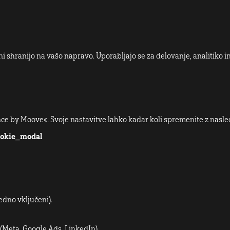
ni shranijo na vašo napravo. Uporabljajo se za delovanje, analitiko i
e by Moove«. Svoje nastavitve lahko kadar koli spremenite z nasl
ookie_modal
dno vključeni).
(Meta, Google Ads, LinkedIn).