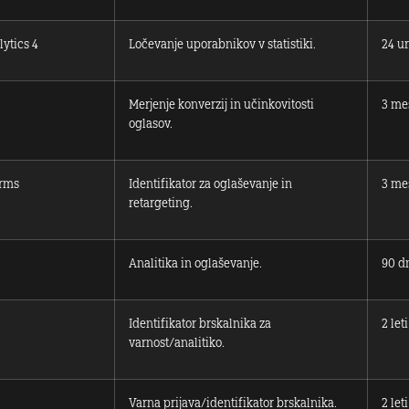
ytics 4
Ločevanje uporabnikov v statistiki.
24 ur
Merjenje konverzij in učinkovitosti
3 me
oglasov.
orms
Identifikator za oglaševanje in
3 me
retargeting.
Analitika in oglaševanje.
90 d
Identifikator brskalnika za
2 leti
varnost/analitiko.
Varna prijava/identifikator brskalnika.
2 leti