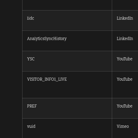
lidc
LinkedIn
AnalyticsSyncHistory
LinkedIn
YSC
YouTube
VISITOR_INFO1_LIVE
YouTube
PREF
YouTube
vuid
Vimeo