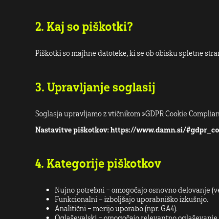
2. Kaj so piškotki?
Piškotki so majhne datoteke, ki se ob obisku spletne stra
3. Upravljanje soglasij
Soglasja upravljamo z vtičnikom »GDPR Cookie Complianc
Nastavitve piškotkov: https://www.damn.si/#gdpr_c
4. Kategorije piškotkov
Nujno potrebni – omogočajo osnovno delovanje (ve
Funkcionalni – izboljšajo uporabniško izkušnjo.
Analitični – merijo uporabo (npr. GA4).
Oglaševalski – omogočajo relevantno oglaševanje 