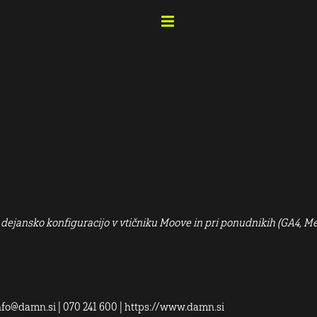
dejansko konfiguracijo v vtičniku Moove in pri ponudnikih (GA4, M
info@damn.si | 070 241 600 | https://www.damn.si