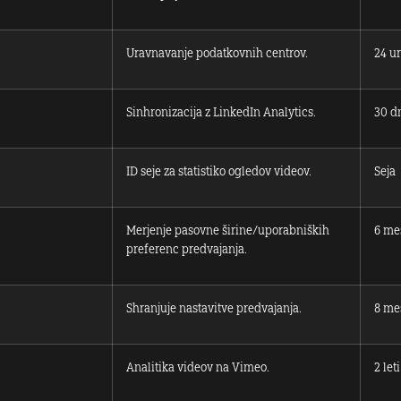
Uravnavanje podatkovnih centrov.
24 ur
Sinhronizacija z LinkedIn Analytics.
30 d
ID seje za statistiko ogledov videov.
Seja
Merjenje pasovne širine/uporabniških
6 me
preferenc predvajanja.
Shranjuje nastavitve predvajanja.
8 me
Analitika videov na Vimeo.
2 leti